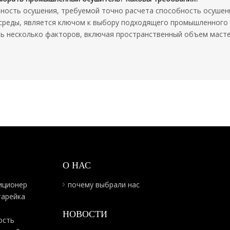
бность осушения, требуемой точно расчета способность осушен
среды, является ключом к выбору подходящего промышленного
ь несколько факторов, включая пространственный объем маст
О НАС
иционер
почему выбрали нас
тарейка
НОВОСТИ
ость