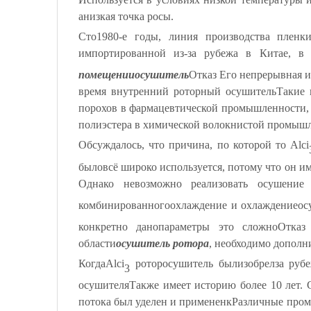
a
низкая точка росы
.
С
то
1980-е годы, линия производства пленк
импортированной из-за рубежа в Китае, в
помещении
осушитель
Отказ Его непрерывная 
время внутренний роторный осушитель
Такие 
порохов в фармацевтической промышленности, 
полиэстера в химической волокнистой промыш
Обсуждалось, что причина, по которой
то
Alci
было
всё широко используется, потому что он и
Однако невозможно реализовать осушение
комбинированного
охлаждение и охлаждение
ос
конкретно дано
параметры
это сложно
Отказ
области
осушитель ротора
, необходимо дополн
Когда
Alci
ротор
осушитель был
изобрел
за рубе
3
осушителя
Также имеет историю более 10 лет. 
потока был уделен и применен
к
Различные про