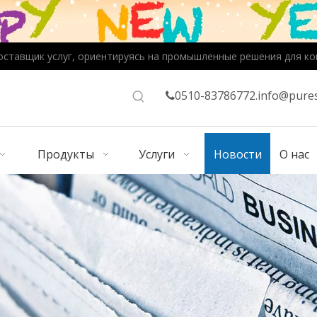
оставщик услуг, ориентируясь на промышленные решения для ко
0510-83786772.
info@pures

Продукты
Услуги
Новости
О нас