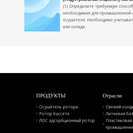
(1) Определите требуемую спосо
необходимая для промышленной 
осушителя. Необходимо учитыват
или склада
ПРОДУКТЫ
Отрасли
Осушитель ротора
Свежий конд
Ротор Кассете
Литиевая ба
ЛОС адсорбционный ротор
Пластиковая
промышленн