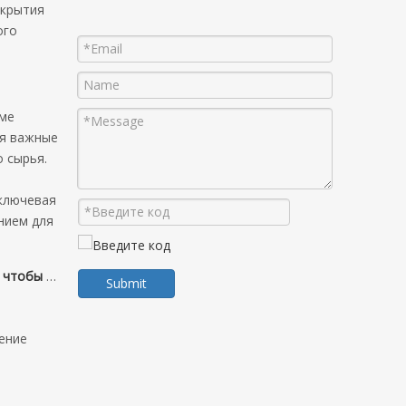
ткрытия
ого
еме
яя важные
 сырья.
я
 ключевая
нием для
эффективность
Submit
ение