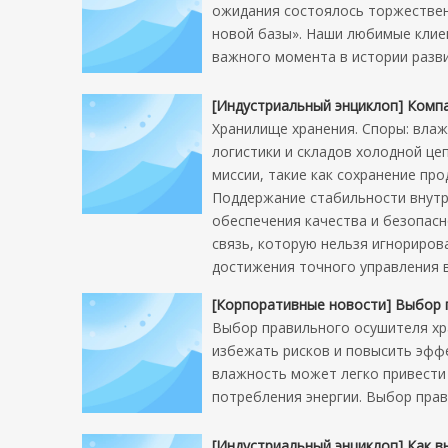
ожидания состоялось торжествен
новой базы». Наши любимые клиен
важного момента в истории разви
[
Индустриальный энциклоп
]
Компа
Хранилище хранения. Споры: влаж
логистики и складов холодной це
миссии, такие как сохранение пр
Поддержание стабильности внутр
обеспечения качества и безопасн
связь, которую нельзя игнориров
достижения точного управления 
[
Корпоративные новости
]
Выбор правил
Выбор правильного осушителя хр
избежать рисков и повысить эфф
влажность может легко привести 
потребления энергии. Выбор пра
[
Индустриальный энциклоп
]
Как в