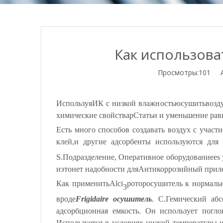
Как использова
Просмотры:
101
Ав
Используя
ИК с низкой влажностью
сушить
возд
химические свойства
p
Статьи и уменьшение рав
Есть много способов создавать воздух
с участ
клей
,
и другие адсорбенты используются для 
S.
Подразделение, Оперативное оборудование
es
и
это
нет надобности
для
Антикоррозийный прил
Как применить
Alci
ротор
осушитель
к нормаль
3
вроде
Frigidaire осушитель
.
C.
Гемический аб
адсорбционная емкость. Он использует погл
Используется в условиях низкой температуры 