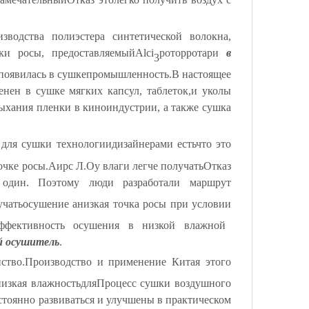
зводства полиэстера синтетической волокна,
ки росы, предоставляемый
Alci
ротор
ротари
в
3
появилась в сушке
промышленность.
В настоящее
нен в сушке мягких капсул, таблеток
,
и уколы
ыхания пленки в киноиндустрии, а также сушка
 для сушки технологии
дизайнерами есть
что это
очке росы.
A
ир
с Л.
Оу влаги легче
получать
Отказ
 один. Поэтому люди разработали маршрут
учать
осушение
a
низкая точка росы при условии
эффективность осушения в низкой влажной
й осушитель
.
ство.
Производство и применение Китая
этого
низкая влажность
для
Процесс сушки воздушного
стоянно развиваться и улучшены в практическом