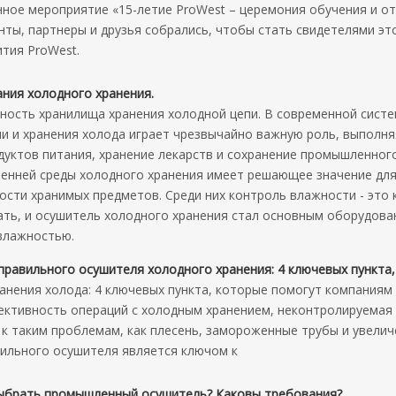
ное мероприятие «15-летие ProWest – церемония обучения и о
ты, партнеры и друзья собрались, чтобы стать свидетелями эт
тия ProWest.
ния холодного хранения.
ность хранилища хранения холодной цепи. В современной сист
пи и хранения холода играет чрезвычайно важную роль, выполн
одуктов питания, хранение лекарств и сохранение промышленного
енней среды холодного хранения имеет решающее значение дл
ости хранимых предметов. Среди них контроль влажности - это
ать, и осушитель холодного хранения стал основным оборудова
влажностью.
ьного осушителя холодного хранения: 4 ключевых пункта, чтобы помочь компаниям избежать рисков и повысить 
анения холода: 4 ключевых пункта, которые помогут компаниям
ективность операций с холодным хранением, неконтролируемая
к таким проблемам, как плесень, замороженные трубы и увелич
вильного осушителя является ключом к
ыбрать промышленный осушитель? Каковы требования?