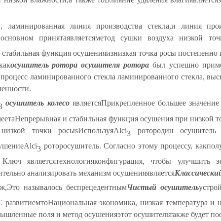
и, ламинированная линия производства стекла
,
и линия прои
 основном принята
является
метод сушки воздуха низкой точ
и стабильная функция осушения
из
низкая точка росы постепенно 
как
осушитель ротора осушителя ротора
был успешно приме
процесс ламинированного стекла ламинированного стекла, выс
ленности.
осушитель
колесо
является
Прикрепленное большее значение
3
меет
a
Непрерывная и стабильная функция осушения при низкой т
 низкой точки росы
s
Используя
Alci
ротор
один осушитель
3
ушение
Alci
ротор
осушитель. Согласно этому процессу, как
пол
3
 Ключ является
технология
конфигурация, чтобы улучшить 
ительно анализировать механизм осушения
является
Классически
ж,
Это называлось беспрецедентным
Чистый осушитель
устрой
С развитием
то
Национальная экономика, низкая температура и 
мышленные поля
и метод осушения
этот осушитель
также будет по