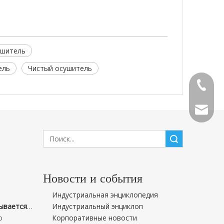
ушитель
ель
Чистый осушитель
0510-83
info@pu
Поиск
Новости и события
Индустриальная энциклопедия
Puresci празднует 15-летие и открывает новую базу! -Пятнадцать лет молодости, новая база открывается для грандиозных планов
Индустриальный энциклоп
о
Корпоративные новости