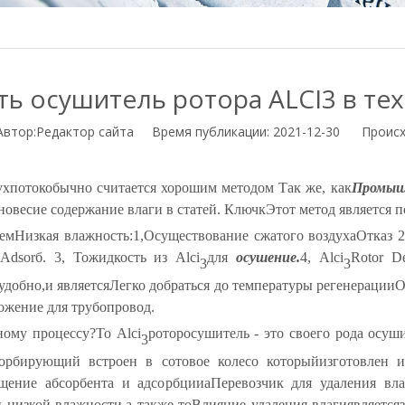
ть осушитель ротора ALCI3 в те
тор:Pедактор сайта Время публикации: 2021-12-30 Происх
ух
поток
обычно считается хорошим методом
Так же, как
Промыш
новесие содержание влаги в статей. Ключ
к
Этот метод является 
ием
Низкая влажность:
1,
Осуществование сжатого воздуха
Отказ 2
Adsor
б. 3,
То
жидкость
из
Alci
для
осушение
.
4,
Alci
Rotor De
3
3
 удобно
,
и является
Легко добраться до температуры регенерации
О
ожение для
трубопровод
.
ному процессу?
То
Alci
ротор
осушитель - это своего рода осуш
3
сорбирующий встроен в
сотовое колесо
который
изготовлен и
ощение абсорбента и адсорбции
a
Перевозчик для удаления вла
и низкой влажности,
а также
то
Влияние удаления влаги
является