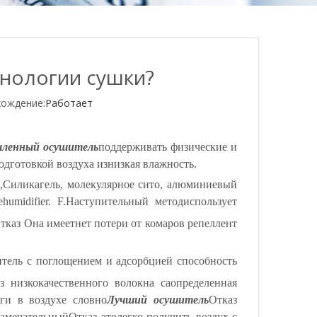
хнологии сушки?
ождение:
Работает
ленный осушитель
поддерживать физические и
подготовкой воздуха
из
низкая влажность
.
,
Силикагель, молекулярное сито, алюминиевый
humidifier. F.
Наступительный метод
использует
тказ Она имеет
нет потери от комаров репеллент
итель с поглощением и адсорбцией
способность
з низкокачественного волокна с
a
определенная
ги в воздухе
словно
Лучший осушитель
Отказ
замечательный
Отказ это
легко получить воздух с