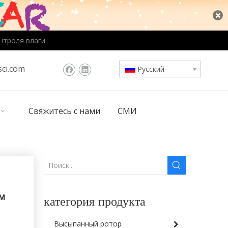
нтроля влаги
ci.com
Pусский
Свяжитесь с нами
СМИ
м
категория продукта
Высыпанный ротор