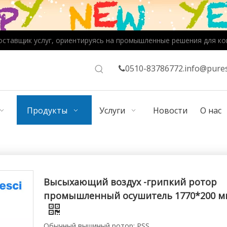
оставщик услуг, ориентируясь на промышленные решения для ко
0510-83786772.
info@pures

Продукты
Услуги
Новости
О нас
Высыхающий воздух -грипкий ротор
промышленный осушитель 1770*200 м
Обычный вышиный ротор: PSS