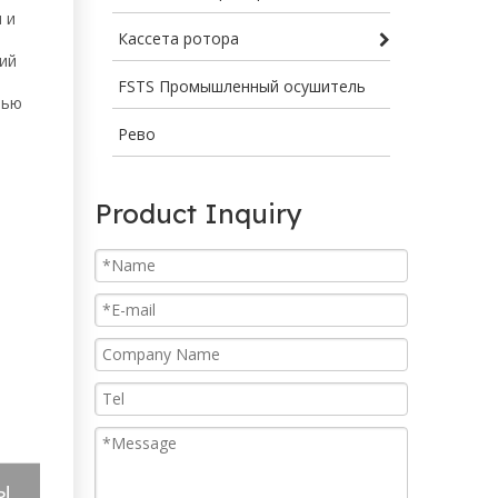
 и
Кассета ротора
ий
FSTS Промышленный осушитель
тью
Рево
Product Inquiry
ы